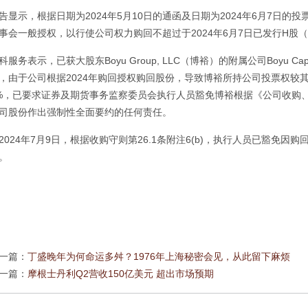
告显示，根据日期为2024年5月10日的通函及日期为2024年6月7日
事会一般授权，以行使公司权力购回不超过于2024年6月7日已发行H股
科服务表示，已获大股东Boyu Group, LLC（博裕）的附属公司Boyu Capital Man
，由于公司根据2024年购回授权购回股份，导致博裕所持公司投票权较
%，已要求证券及期货事务监察委员会执行人员豁免博裕根据《公司收购、
司股份作出强制性全面要约的任何责任。
2024年7月9日，根据收购守则第26.1条附注6(b)，执行人员已豁免
。
一篇：
丁盛晚年为何命运多舛？1976年上海秘密会见，从此留下麻烦
一篇：
摩根士丹利Q2营收150亿美元 超出市场预期