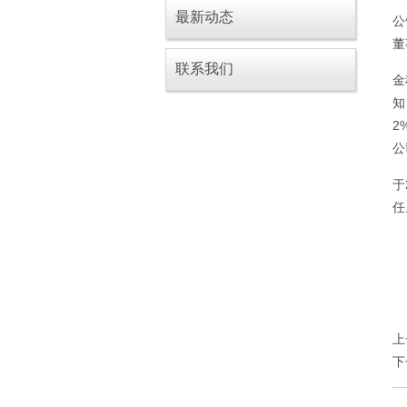
最新动态
公
董
联系我们
金
知
2
公
于
任
上
下